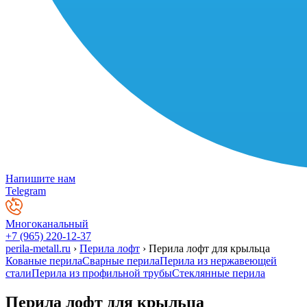
Напишите нам
Telegram
Многоканальный
+7 (965) 220-12-37
perila-metall.ru
›
Перила лофт
›
Перила лофт для крыльца
Кованые перила
Сварные перила
Перила из нержавеющей
стали
Перила из профильной трубы
Стеклянные перила
Перила лофт для крыльца