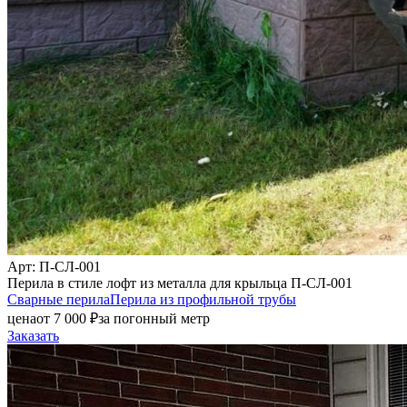
Арт
: П-СЛ-001
Перила в стиле лофт из металла для крыльца П-СЛ-001
Сварные перила
Перила из профильной трубы
цена
от
7 000
₽
за погонный метр
Заказать