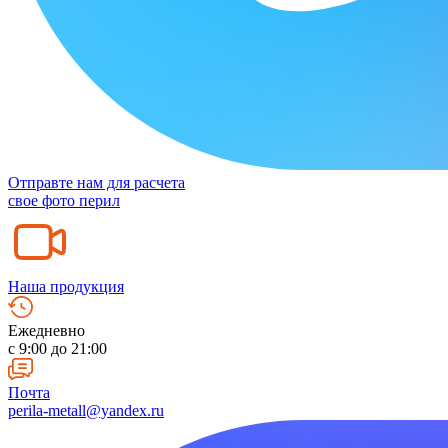
Отправте нам для расчета
свое фото перил
Наша продукция
Ежедневно
c 9:00 до 21:00
Почта
perila-metall@yandex.ru