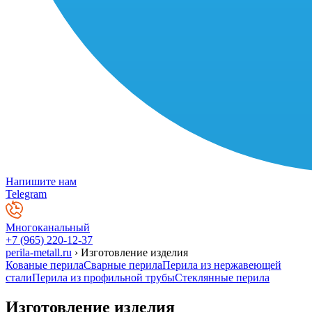
Напишите нам
Telegram
Многоканальный
+7 (965) 220-12-37
perila-metall.ru
›
Изготовление изделия
Кованые перила
Сварные перила
Перила из нержавеющей
стали
Перила из профильной трубы
Стеклянные перила
Изготовление изделия