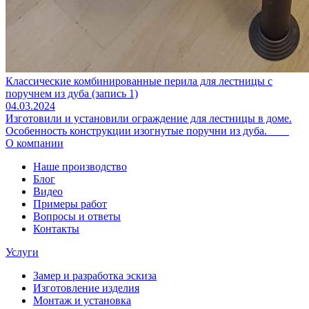
Классические комбинированные перила для лестницы с
поручнем из дуба (запись 1)
04.03.2024
Изготовили и установили ограждение для лестницы в доме.
Особенность конструкции изогнутые поручни из дуба.
О компании
Наше производство
Блог
Видео
Примеры работ
Вопросы и ответы
Контакты
Услуги
Замер и разработка эскиза
Изготовление изделия
Монтаж и установка