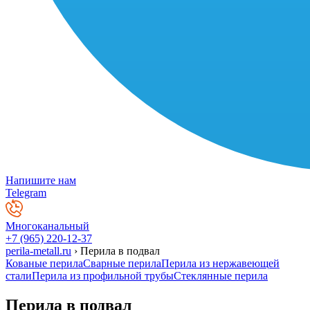
Напишите нам
Telegram
Многоканальный
+7 (965) 220-12-37
perila-metall.ru
›
Перила в подвал
Кованые перила
Сварные перила
Перила из нержавеющей
стали
Перила из профильной трубы
Стеклянные перила
Перила в подвал