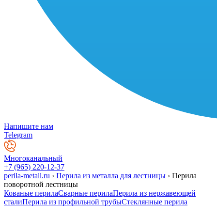
Напишите нам
Telegram
Многоканальный
+7 (965) 220-12-37
perila-metall.ru
›
Перила из металла для лестницы
›
Перила
поворотной лестницы
Кованые перила
Сварные перила
Перила из нержавеющей
стали
Перила из профильной трубы
Стеклянные перила