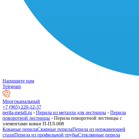
Напишите нам
Telegram
Многоканальный
+7 (965) 220-12-37
perila-metall.ru
›
Перила из металла для лестницы
›
Перила
поворотной лестницы
›
Перила поворотной лестницы с
элементами ковки П-ПЛ-008
Кованые перила
Сварные перила
Перила из нержавеющей
стали
Перила из профильной трубы
Стеклянные перила