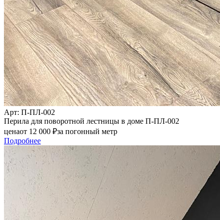
Арт
: П-ПЛ-002
Перила для поворотной лестницы в доме П-ПЛ-002
цена
от
12 000
₽
за погонный метр
Подробнее