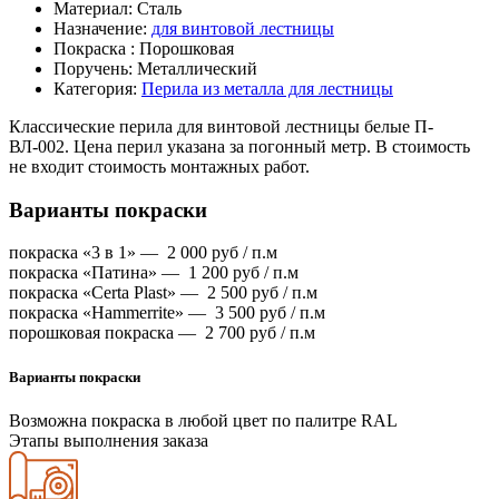
Материал:
Сталь
Назначение:
для винтовой лестницы
Покраска :
Порошковая
Поручень:
Металлический
Категория:
Перила из металла для лестницы
Классические перила для винтовой лестницы белые П-
ВЛ-002. Цена перил указана за погонный метр. В стоимость
не входит стоимость монтажных работ.
Варианты покраски
покраска «3 в 1» —
2 000
руб / п.м
покраска «Патина» —
1 200
руб / п.м
покраска «Certa Plast» —
2 500
руб / п.м
покраска «Hammerrite» —
3 500
руб / п.м
порошковая покраска —
2 700
руб / п.м
Варианты покраски
Возможна покраска в любой цвет по палитре RAL
Этапы выполнения заказа