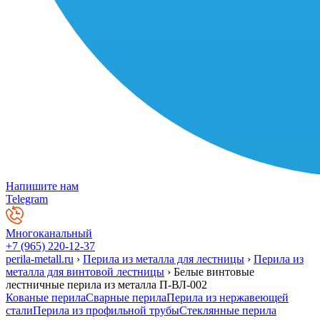
Напишите нам
Telegram
Многоканальный
+7 (965) 220-12-37
perila-metall.ru
›
Перила из металла для лестницы
›
Перила из
металла для винтовой лестницы
›
Белые винтовые
лестничные перила из металла П-ВЛ-002
Кованые перила
Сварные перила
Перила из нержавеющей
стали
Перила из профильной трубы
Стеклянные перила