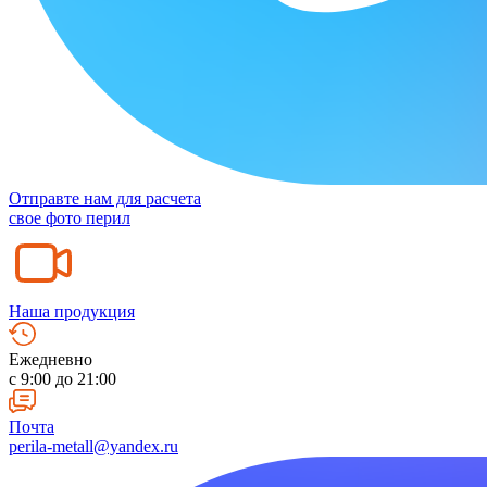
Отправте нам для расчета
свое фото перил
Наша продукция
Ежедневно
c 9:00 до 21:00
Почта
perila-metall@yandex.ru