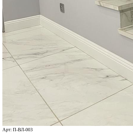
Арт
: П-ВЛ-003