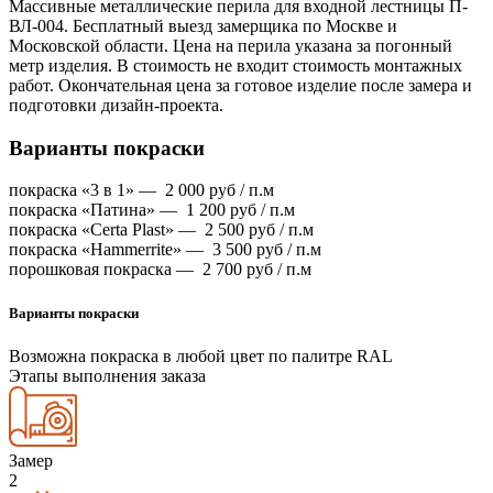
Массивные металлические перила для входной лестницы П-
ВЛ-004. Бесплатный выезд замерщика по Москве и
Московской области. Цена на перила указана за погонный
метр изделия. В стоимость не входит стоимость монтажных
работ. Окончательная цена за готовое изделие после замера и
подготовки дизайн-проекта.
Варианты покраски
покраска «3 в 1» —
2 000
руб / п.м
покраска «Патина» —
1 200
руб / п.м
покраска «Certa Plast» —
2 500
руб / п.м
покраска «Hammerrite» —
3 500
руб / п.м
порошковая покраска —
2 700
руб / п.м
Варианты покраски
Возможна покраска в любой цвет по палитре RAL
Этапы выполнения заказа
Замер
2