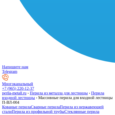
Напишите нам
Telegram
Многоканальный
+7 (965) 220-12-37
perila-metall.ru
›
Перила из металла для лестницы
›
Перила
входной лестницы
›
Массивные перила для входной лестницы
П-ВЛ-004
Кованые перила
Сварные перила
Перила из нержавеющей
стали
Перила из профильной трубы
Стеклянные перила