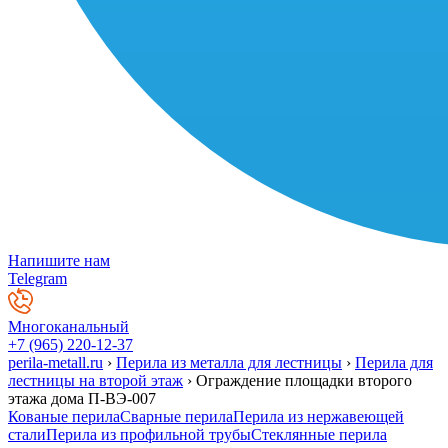
Напишите нам
Telegram
Многоканальный
+7 (965) 220-12-37
perila-metall.ru
›
Перила из металла для лестницы
›
Перила для
лестницы на второй этаж
›
Ограждение площадки второго
этажа дома П-ВЭ-007
Кованые перила
Сварные перила
Перила из нержавеющей
стали
Перила из профильной трубы
Стеклянные перила