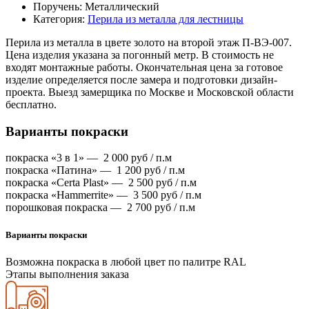
Поручень:
Металлический
Категория:
Перила из металла для лестницы
Перила из металла в цвете золото на второй этаж П-ВЭ-007.
Цена изделия указана за погонный метр. В стоимость не
входят монтажные работы. Окончательная цена за готовое
изделие определяется после замера и подготовки дизайн-
проекта. Выезд замерщика по Москве и Московской области
бесплатно.
Варианты покраски
покраска «3 в 1» —
2 000
руб / п.м
покраска «Патина» —
1 200
руб / п.м
покраска «Certa Plast» —
2 500
руб / п.м
покраска «Hammerrite» —
3 500
руб / п.м
порошковая покраска —
2 700
руб / п.м
Варианты покраски
Возможна покраска в любой цвет по палитре RAL
Этапы выполнения заказа