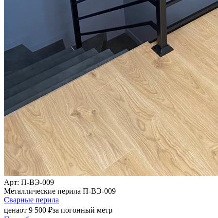
Арт
: П-ВЭ-009
Металлические перила П-ВЭ-009
Сварные перила
цена
от
9 500
₽
за погонный метр