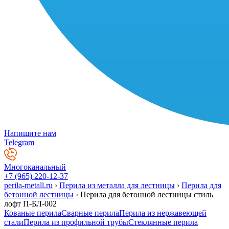
Напишите нам
Telegram
Многоканальный
+7 (965) 220-12-37
perila-metall.ru
›
Перила из металла для лестницы
›
Перила для
бетонной лестницы
›
Перила для бетонной лестницы стиль
лофт П-БЛ-002
Кованые перила
Сварные перила
Перила из нержавеющей
стали
Перила из профильной трубы
Стеклянные перила