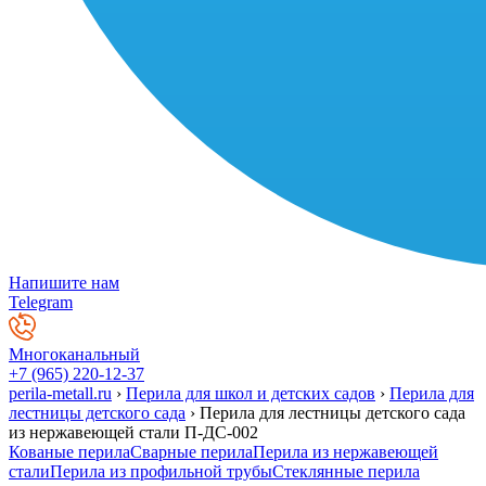
Напишите нам
Telegram
Многоканальный
+7 (965) 220-12-37
perila-metall.ru
›
Перила для школ и детских садов
›
Перила для
лестницы детского сада
›
Перила для лестницы детского сада
из нержавеющей стали П-ДС-002
Кованые перила
Сварные перила
Перила из нержавеющей
стали
Перила из профильной трубы
Стеклянные перила