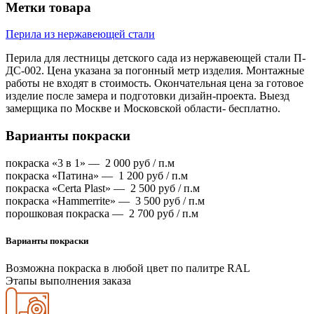
Метки товара
Перила из нержавеющей стали
Перила для лестницы детского сада из нержавеющей стали П-
ДС-002. Цена указана за погонный метр изделия. Монтажные
работы не входят в стоимость. Окончательная цена за готовое
изделие после замера и подготовки дизайн-проекта. Выезд
замерщика по Москве и Московской области- бесплатно.
Варианты покраски
покраска «3 в 1» —
2 000
руб / п.м
покраска «Патина» —
1 200
руб / п.м
покраска «Certa Plast» —
2 500
руб / п.м
покраска «Hammerrite» —
3 500
руб / п.м
порошковая покраска —
2 700
руб / п.м
Варианты покраски
Возможна покраска в любой цвет по палитре RAL
Этапы выполнения заказа