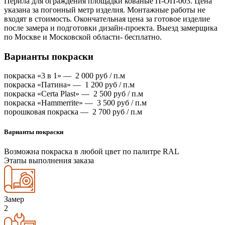
Перила для ограждения площадки кованые П-ОП-003. Цена
указана за погонный метр изделия. Монтажные работы не
входят в стоимость. Окончательная цена за готовое изделие
после замера и подготовки дизайн-проекта. Выезд замерщика
по Москве и Московской области- бесплатно.
Варианты покраски
покраска «3 в 1» —
2 000
руб / п.м
покраска «Патина» —
1 200
руб / п.м
покраска «Certa Plast» —
2 500
руб / п.м
покраска «Hammerrite» —
3 500
руб / п.м
порошковая покраска —
2 700
руб / п.м
Варианты покраски
Возможна покраска в любой цвет по палитре RAL
Этапы выполнения заказа
Замер
2