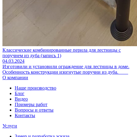
Классические комбинированные перила для лестницы с
поручнем из дуба (запись 1)
04.03.2024
Изготовили и установили ограждение для лестницы в доме.
Особенность конструкции изогнутые поручни из дуба.
О компании
Наше производство
Блог
Видео
Примеры работ
Вопросы и ответы
Контакты
Услуги
Замер и разработка эскиза