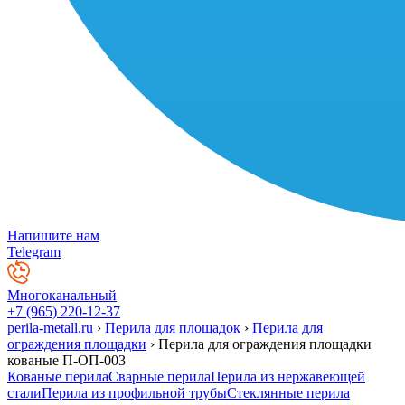
Напишите нам
Telegram
Многоканальный
+7 (965) 220-12-37
perila-metall.ru
›
Перила для площадок
›
Перила для
ограждения площадки
›
Перила для ограждения площадки
кованые П-ОП-003
Кованые перила
Сварные перила
Перила из нержавеющей
стали
Перила из профильной трубы
Стеклянные перила