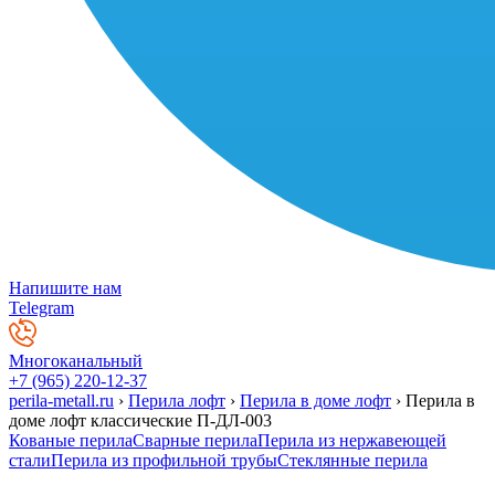
Напишите нам
Telegram
Многоканальный
+7 (965) 220-12-37
perila-metall.ru
›
Перила лофт
›
Перила в доме лофт
›
Перила в
доме лофт классические П-ДЛ-003
Кованые перила
Сварные перила
Перила из нержавеющей
стали
Перила из профильной трубы
Стеклянные перила