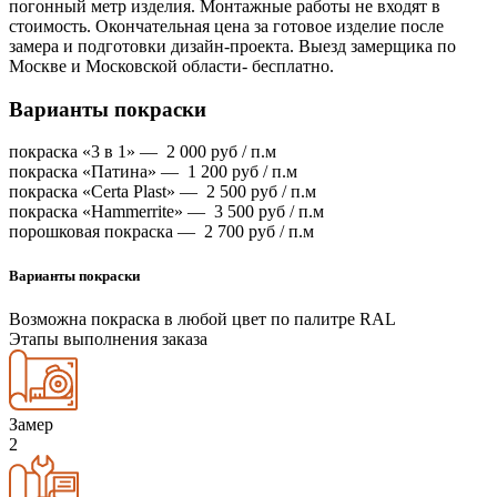
погонный метр изделия. Монтажные работы не входят в
стоимость. Окончательная цена за готовое изделие после
замера и подготовки дизайн-проекта. Выезд замерщика по
Москве и Московской области- бесплатно.
Варианты покраски
покраска «3 в 1» —
2 000
руб / п.м
покраска «Патина» —
1 200
руб / п.м
покраска «Certa Plast» —
2 500
руб / п.м
покраска «Hammerrite» —
3 500
руб / п.м
порошковая покраска —
2 700
руб / п.м
Варианты покраски
Возможна покраска в любой цвет по палитре RAL
Этапы выполнения заказа
Замер
2